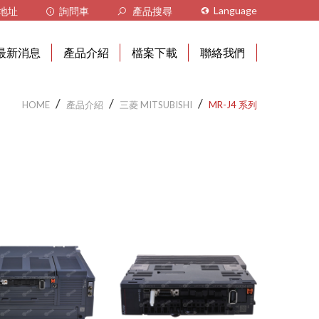
Language
地址
詢問車
產品搜尋
繁體中文
最新消息
產品介紹
檔案下載
聯絡我們
VIỆT NAM
⟐ KC公告
三菱 MITSUBISHI
A 系列
三菱-CPU,PLC Module
HOME
產品介紹
三菱 MITSUBISHI
MR-J4 系列
⟐ 產品訊息
A1S 系列
歐姆龍 OMRON
C200H 系列
三菱-Driver
⟐ 智能設備規劃
Q 系列
CS1 系列
基恩斯 KEYENCE
光纖 系列
三菱-Moto
MR-J2S 系列
CJ1 系列
放大器 系列
YASKAWA、I A I、PRO-
歐姆龍-Driver
FACE
MR-J3 系列
CJ2 系列
伺服馬達 系列
歐姆龍-Moto
其他工控產品 OTHER
MR-J4 系列
CVM1 系列
HMI 系列
MR-J5 系列
CV500 系列
KV PLC 系列