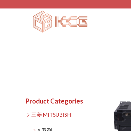
Product Categories
三菱 MITSUBISHI
A 系列