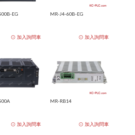
HC-KFS 系列
HMI 系列
雷射類產品
HC-SFS 系列
電源供應器
流量計產品
500B-EG
MR-J4-60B-EG
HF-KP 系列
其他產品
靜電類產品
加入詢問車
加入詢問車
HG-KR 系列
其他產品
FX 系列
L 系列
GOT1000 系列
GOT2000 系列
500A
MR-RB14
FR 變頻器 系列
CC-LINK 系列
加入詢問車
加入詢問車
GM 減速馬達 系列